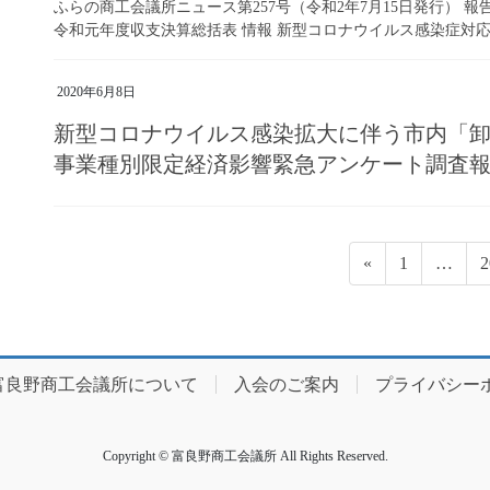
ふらの商工会議所ニュース第257号（令和2年7月15日発行） 報
令和元年度収支決算総括表 情報 新型コロナウイルス感染症対応休
2020年6月8日
新型コロナウイルス感染拡大に伴う市内「
事業種別限定経済影響緊急アンケート調査
投
ペ
«
1
…
2
稿
ー
ジ
の
ペ
富良野商工会議所について
入会のご案内
プライバシー
ー
ジ
Copyright © 富良野商工会議所 All Rights Reserved.
送