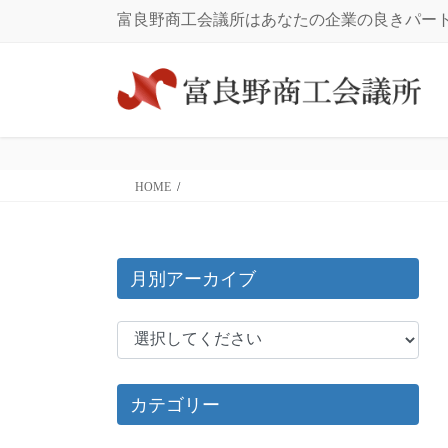
コ
ナ
富良野商工会議所はあなたの企業の良きパー
ン
ビ
テ
ゲ
ン
ー
ツ
シ
に
ョ
移
ン
動
に
HOME
移
動
月別アーカイブ
カテゴリー