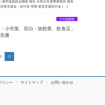
告 通常議員総会開催 報告 令和元年度事業報告 報告
業支援金・給付金 情報 家賃支援給付金 […]
その他調査
卸・小売業、宿泊・旅館業、飲食店」
報告書
ペ
ペ
0
21
ー
ー
ジ
ジ
ポリシー
サイトマップ
お問い合わせ