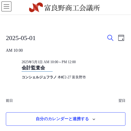
コ
ナ
ン
ビ
テ
ゲ
ン
ー
ツ
シ
に
ョ
イ
イ
イ
2025-05-01
移
ン
日
検
ベ
ベ
付
日
動
に
ベ
索
AM 10:00
付
移
ン
ン
を
動
ン
ト
ト
2025年5月1日 AM 10:00
～
PM 12:00
選
会計監査会
を
ビ
択
ト
コンシェルジュフラノ
本町2-27 富良野市
検
ュ
for
索
ー
し
ナ
2025
前日
翌日
て
ビ
年
ナ
ゲ
自分のカレンダーと連携する
ビ
ー
5
ゲ
シ