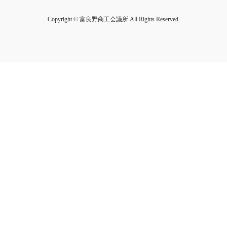
17
ゲ
シ
日
Copyright © 富良野商工会議所 All Rights Reserved.
ー
ョ
シ
ン
ョ
ン
を
表
示