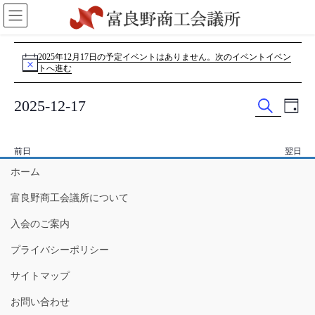
コ
ナ
ン
ビ
テ
ゲ
イ
ン
ー
2025年12月17日の予定イベントはありません。
次のイベントイベン
N
ツ
シ
トへ進む
o
ベ
に
ョ
t
i
移
ン
ン
イ
イ
2025-12-17
c
動
に
日
e
検
ベ
ベ
付
日
移
ト
索
付
動
ン
ン
前日
翌日
を
for
ト
ト
選
ホーム
を
ビ
択
2025
富良野商工会議所について
検
ュ
年
索
ー
入会のご案内
し
ナ
12
プライバシーポリシー
て
ビ
サイトマップ
月
ナ
ゲ
お問い合わせ
ビ
ー