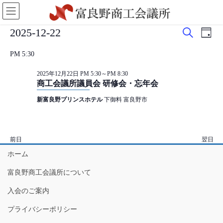
コ
ナ
ン
ビ
テ
ゲ
イ
イ
イ
2025-12-22
ン
ー
日
検
ベ
ベ
付
日
ツ
シ
ベ
索
PM 5:30
付
に
ョ
ン
ン
を
移
ン
ン
ト
ト
2025年12月22日 PM 5:30
～
PM 8:30
選
動
に
商工会議所議員会 研修会・忘年会
を
ビ
択
移
ト
動
新富良野プリンスホテル
下御料 富良野市
検
ュ
for
索
ー
し
ナ
2025
前日
翌日
て
ビ
ホーム
年
ナ
ゲ
富良野商工会議所について
ビ
ー
12
ゲ
シ
入会のご案内
月
ー
ョ
プライバシーポリシー
22
シ
ン