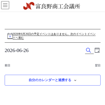
コ
ナ
ン
ビ
テ
ゲ
ン
ー
ツ
シ
に
ョ
イ
移
ン
2026年6月26日の予定イベントはありません。
次のイベントイベン
N
動
に
トへ進む
o
ベ
移
t
i
動
ン
イ
イ
2026-06-26
c
日
e
検
ベ
ベ
付
日
ト
索
付
ン
ン
前日
翌日
を
for
ト
ト
選
を
ビ
択
2026
自分のカレンダーと連携する
検
ュ
年
索
ー
し
ナ
6
て
ビ