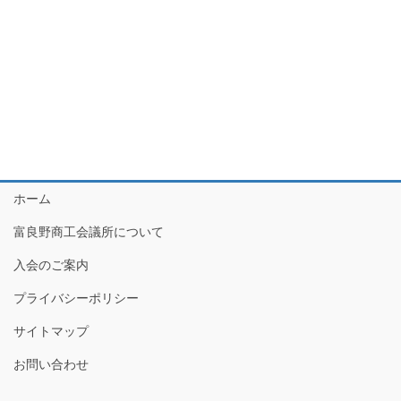
月
ナ
ゲ
ビ
ー
26
ゲ
シ
日
ー
ョ
シ
ン
ョ
ン
ホーム
を
表
富良野商工会議所について
示
入会のご案内
プライバシーポリシー
サイトマップ
お問い合わせ