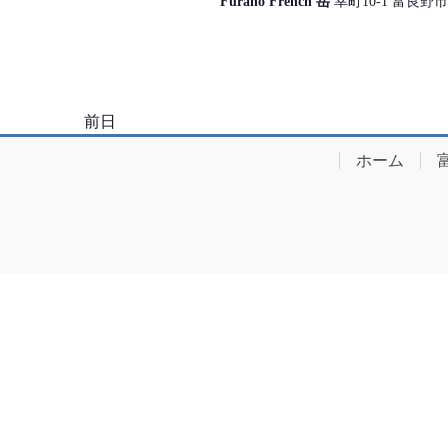
年
ナ
さ
Furano French 岳
幸町10-1 富良野市
い
ビ
6
。
ゲ
キ
月
ー
ー
ワ
前日
シ
15
ー
ョ
ホーム
ド
日
ン
で
イ
を
ベ
表
ン
ト
示
を
検
索
し
ま
す