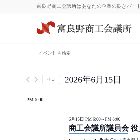
コ
ナ
富良野商工会議所はあなたの企業の良きパー
ン
ビ
テ
ゲ
ン
ー
ツ
シ
に
ョ
イ
イ
移
ン
キ
ベ
動
に
ー
ベ
移
ワ
ン
動
ー
ン
ト
2026年6月15日
今日
ド
を
を
日
ト
入
付
検
PM 6:00
力
を
for
索
し
選
し
て
択
6月15日 PM 6:00
～
PM 8:00
2026
く
商工会議所議員会 役
て
だ