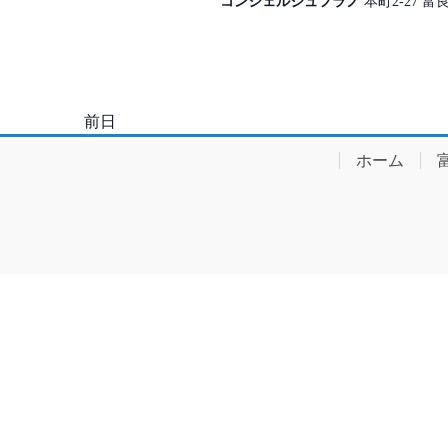
年
ナ
さ
コンシェルジュフラノ
本町2-27 富
い
ビ
6
。
ゲ
キ
月
ー
ー
ワ
前日
シ
25
ー
ョ
ホーム
ド
日
ン
で
イ
を
ベ
表
ン
ト
示
を
検
索
し
ま
す