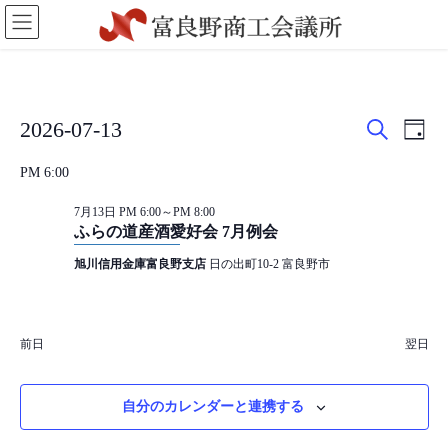
コ
ナ
ン
ビ
テ
ゲ
ン
ー
ツ
シ
に
ョ
イ
イ
イ
2026-07-13
移
ン
日
検
ベ
ベ
付
日
動
に
ベ
索
PM 6:00
付
移
ン
ン
を
動
ン
ト
ト
7月13日 PM 6:00
～
PM 8:00
選
ふらの道産酒愛好会 7月例会
を
ビ
択
ト
旭川信用金庫富良野支店
日の出町10-2 富良野市
検
ュ
for
索
ー
し
ナ
2026
前日
翌日
て
ビ
年
ナ
ゲ
自分のカレンダーと連携する
ビ
ー
7
ゲ
シ