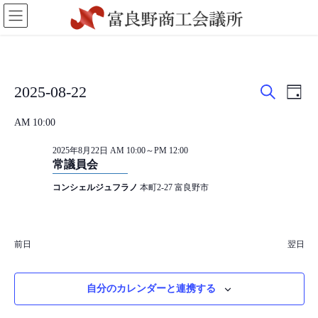
コ
ナ
ン
ビ
テ
ゲ
ン
ー
ツ
シ
に
ョ
イ
イ
イ
2025-08-22
移
ン
日
検
ベ
ベ
付
日
動
に
ベ
索
AM 10:00
付
移
ン
ン
を
動
ン
ト
ト
2025年8月22日 AM 10:00
～
PM 12:00
選
常議員会
を
ビ
択
ト
コンシェルジュフラノ
本町2-27 富良野市
検
ュ
for
索
ー
し
ナ
2025
前日
翌日
て
ビ
年
ナ
ゲ
自分のカレンダーと連携する
ビ
ー
8
ゲ
シ