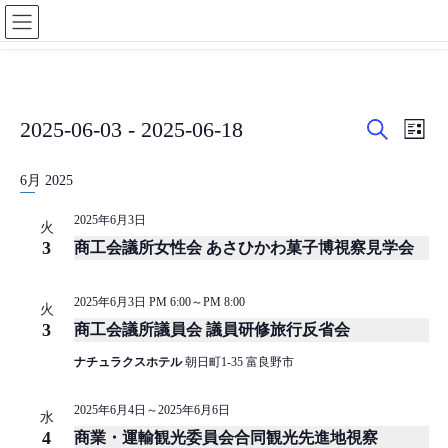
コ
ナ
ン
ビ
テ
ゲ
ン
ー
ツ
シ
に
ョ
イ
イ
イ
2025-06-03
 - 
2025-06-18
移
ン
リ
検
ベ
ベ
ス
日
動
に
ベ
索
ト
付
移
6月 2025
ン
ン
表
を
動
ン
示
ト
ト
選
2025年6月3日
火
を
ビ
択
3
商工会議所女性会 あさひかわ菓子博視察見学会
ト
検
ュ
索
ー
2025年6月3日 PM 6:00
～
PM 8:00
火
し
ナ
3
商工会議所議員会 議員研修旅行反省会
て
ビ
ナチュラクスホテル
朝日町1-35 富良野市
ナ
ゲ
2025年6月4日
～
2025年6月6日
ビ
ー
水
4
商業・運輸観光委員会合同観光先進地視察
ゲ
シ