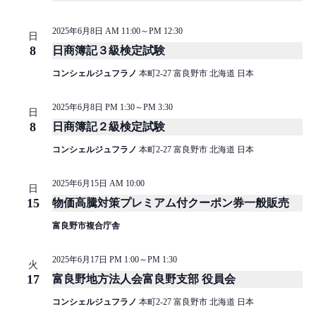
ー
ョ
2025年6月8日 AM 11:00
～
PM 12:30
日
シ
ン
8
日商簿記３級検定試験
ョ
コンシェルジュフラノ
本町2-27 富良野市 北海道 日本
ン
を
2025年6月8日 PM 1:30
～
PM 3:30
日
表
8
日商簿記２級検定試験
示
コンシェルジュフラノ
本町2-27 富良野市 北海道 日本
2025年6月15日 AM 10:00
日
15
物価高騰対策プレミアム付クーポン券一般販売
富良野市複合庁舎
2025年6月17日 PM 1:00
～
PM 1:30
火
17
富良野地方法人会富良野支部 役員会
コンシェルジュフラノ
本町2-27 富良野市 北海道 日本