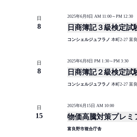
ナ
さ
い
ビ
。
2025年6月8日 AM 11:00
～
PM 12:30
日
ゲ
キ
8
日商簿記３級検定試
ー
ー
ワ
シ
コンシェルジュフラノ
本町2-27 
ー
ョ
ド
ン
で
2025年6月8日 PM 1:30
～
PM 3:30
日
イ
を
8
日商簿記２級検定試
ベ
表
ン
コンシェルジュフラノ
本町2-27 
ト
示
を
検
2025年6月15日 AM 10:00
日
索
15
物価高騰対策プレミ
し
ま
富良野市複合庁舎
す