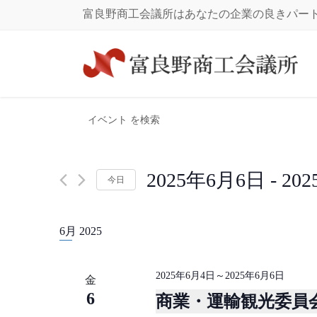
コ
ナ
富良野商工会議所はあなたの企業の良きパー
ン
ビ
テ
ゲ
ン
ー
ツ
シ
に
ョ
イ
イ
移
ン
キ
ベ
動
に
ー
ベ
移
ワ
ン
動
ー
ン
ト
2025年6月6日
 - 
20
今日
ド
を
を
日
ト
入
付
検
6月 2025
力
を
索
し
選
し
て
択
2025年6月4日
～
2025年6月6日
金
く
て
6
商業・運輸観光委員
だ