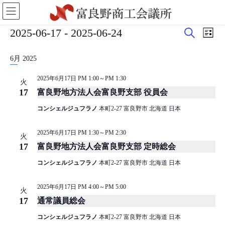
コ
ナ
ン
ビ
テ
ゲ
イ
イ
イ
2025-06-17
 - 
2025-06-24
ン
ー
リ
検
ベ
ベ
ス
日
ツ
シ
ベ
索
ト
付
に
ョ
6月 2025
ン
ン
表
を
移
ン
ン
示
ト
ト
選
動
に
2025年6月17日 PM 1:00
～
PM 1:30
火
を
ビ
択
移
17
富良野地方法人会富良野支部 役員会
ト
動
検
ュ
コンシェルジュフラノ
本町2-27 富良野市 北海道 日本
索
ー
し
ナ
2025年6月17日 PM 1:30
～
PM 2:30
火
17
富良野地方法人会富良野支部 定時総会
て
ビ
ナ
ゲ
コンシェルジュフラノ
本町2-27 富良野市 北海道 日本
ビ
ー
2025年6月17日 PM 4:00
～
PM 5:00
ゲ
シ
火
17
通常議員総会
ー
ョ
コンシェルジュフラノ
本町2-27 富良野市 北海道 日本
シ
ン