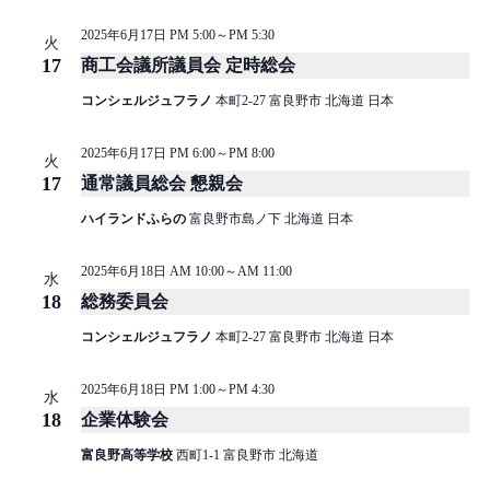
ョ
2025年6月17日 PM 5:00
～
PM 5:30
火
ン
17
商工会議所議員会 定時総会
を
コンシェルジュフラノ
本町2-27 富良野市 北海道 日本
表
示
2025年6月17日 PM 6:00
～
PM 8:00
火
17
通常議員総会 懇親会
ハイランドふらの
富良野市島ノ下 北海道 日本
2025年6月18日 AM 10:00
～
AM 11:00
水
18
総務委員会
コンシェルジュフラノ
本町2-27 富良野市 北海道 日本
2025年6月18日 PM 1:00
～
PM 4:30
水
18
企業体験会
富良野高等学校
西町1-1 富良野市 北海道