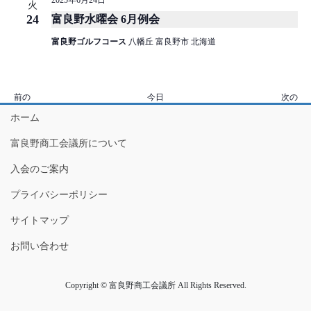
2025年6月24日
火
24
富良野水曜会 6月例会
富良野ゴルフコース
八幡丘 富良野市 北海道
イ
イ
前の
今日
次の
ベ
ベ
ホーム
ン
ン
ト
ト
富良野商工会議所について
入会のご案内
プライバシーポリシー
サイトマップ
お問い合わせ
Copyright © 富良野商工会議所 All Rights Reserved.