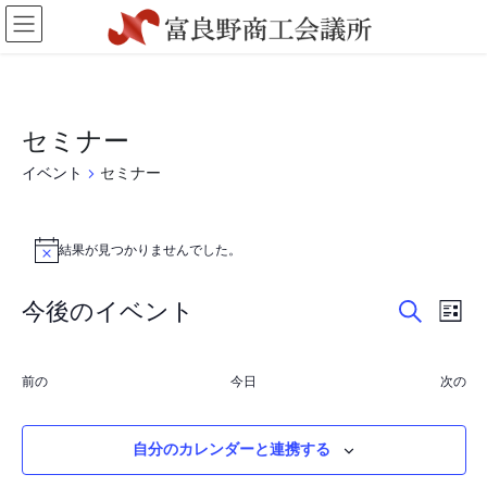
コ
ナ
ン
ビ
テ
ゲ
ン
ー
ツ
シ
に
ョ
セミナー
移
ン
動
に
イベント
セミナー
移
動
イ
結果が見つかりませんでした。
ベ
N
o
ン
t
イ
イ
今後のイベント
i
ト
リ
c
検
ベ
ベ
ス
日
e
索
ト
付
ン
ン
表
イ
イ
前の
今日
次の
を
示
ベ
ト
ト
ベ
選
ン
ン
を
ビ
択
ト
ト
自分のカレンダーと連携する
検
ュ