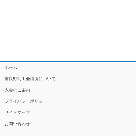
索
ー
し
ナ
て
ビ
ナ
ゲ
ビ
ー
ゲ
シ
ー
ョ
シ
ン
ホーム
ョ
富良野商工会議所について
ン
を
入会のご案内
表
プライバシーポリシー
示
サイトマップ
お問い合わせ