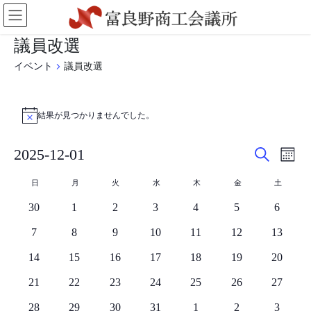
コ
ナ
ン
ビ
テ
ゲ
議員改選
ン
ー
ツ
シ
イベント
議員改選
に
ョ
移
ン
イ
動
に
結果が見つかりませんでした。
ベ
N
移
o
動
ン
t
イ
イ
2025-12-01
i
ト
カ
c
検
ベ
ベ
レ
日
e
索
イ
日
月
火
水
木
金
土
ン
付
ン
ン
日
月
火
水
木
金
土
ダ
を
ベ
0
曜
0
曜
0
曜
0
曜
0
曜
0
曜
0
曜
30
1
2
3
4
5
6
ー
ト
ト
選
日
日
日
日
日
日
日
表
ン
イ
イ
イ
イ
イ
イ
イ
を
ビ
択
0
0
0
0
0
0
0
7
8
9
10
11
12
13
示
ベ
ベ
ベ
ベ
ベ
ベ
ベ
ト
イ
イ
イ
イ
イ
イ
イ
検
ュ
ン
0
0
ン
0
ン
0
ン
0
ン
0
ン
0
ン
14
15
16
17
18
19
20
の
ベ
ベ
ベ
ベ
ベ
ベ
ベ
索
ー
ト
イ
イ
ト
イ
ト
イ
ト
イ
ト
イ
ト
イ
ト
0
ン
0
ン
0
ン
ン
0
ン
0
ン
0
ン
0
21
22
23
24
25
26
27
カ
ベ
ベ
ベ
ベ
ベ
ベ
ベ
し
ナ
イ
ト
イ
ト
イ
ト
ト
イ
ト
イ
ト
イ
ト
イ
レ
ン
0
ン
0
ン
0
ン
0
ン
0
ン
0
ン
0
28
29
30
31
1
2
3