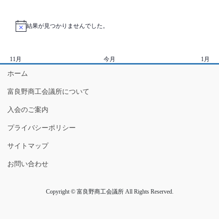
て
ビ
ベ
ベ
ベ
ベ
ベ
ベ
ベ
ト
イ
ト
イ
ト
イ
ト
イ
ト
イ
ト
イ
ト
イ
ン
ン
ン
ン
ン
ン
ン
ナ
ン
ゲ
ベ
ベ
ベ
ベ
ベ
ベ
ベ
ダ
ト
ト
ト
ト
ト
ト
ト
結果が見つかりませんでした。
ビ
ー
N
ン
ン
ン
ン
ン
ン
ン
ー
o
ゲ
シ
ト
ト
ト
ト
ト
ト
ト
t
i
ー
ョ
11月
今月
1月
c
e
シ
ン
ホーム
ョ
富良野商工会議所について
ン
入会のご案内
を
表
プライバシーポリシー
示
サイトマップ
お問い合わせ
Copyright © 富良野商工会議所 All Rights Reserved.