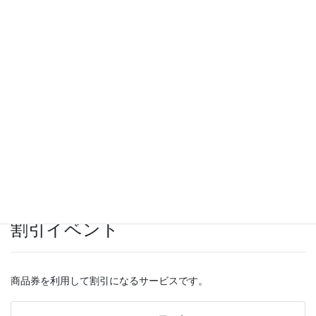
ミュージックパブ ミカド
朝日町1-21 ☎ 23-3371
クーポン券ご利用で
立体マスク
プレゼント
2022年11月30日まで
割引イベント
商品券を利用して割引になるサービスです。