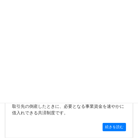
続きを読む
小規模企業共済制度
個人事業主、会社役員の方が廃業や退職をした場合の退職
金制度です。
続きを読む
経営セーフティ共済
取引先の倒産したときに、必要となる事業資金を速やかに
借入れできる共済制度です。
続きを読む