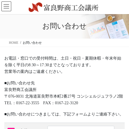
コ
ナ
ン
ビ
テ
ゲ
ン
ー
お問い合わせ
ツ
シ
に
ョ
移
ン
HOME
お問い合わせ
動
に
移
動
お電話・窓口での受付時間は、土日・祝日・夏期休暇・年末年始
を除く平日の8:30～17:30までとなっております。
営業等の案内はご遠慮ください。
■お問い合わせ先
富良野商工会議所
〒076-0031 北海道富良野市本町2番27号 コンシェルジュフラノ2階
TEL：0167-22-3555 FAX：0167-22-3120
■お問い合わせにつきましては、下記フォームよりご連絡下さい。