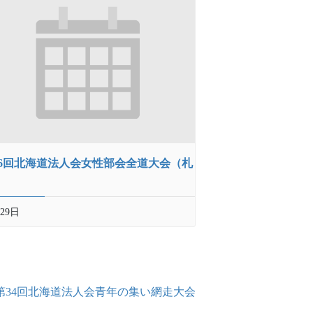
26回北海道法人会女性部会全道大会（札
）
29日
第34回北海道法人会青年の集い網走大会