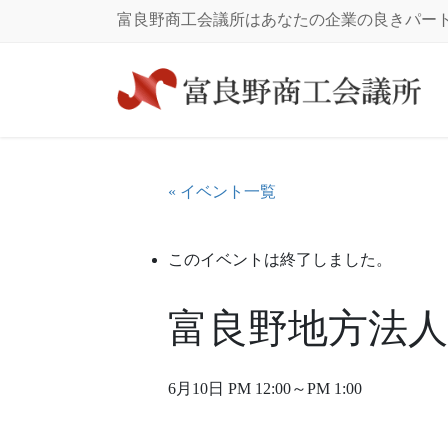
コ
ナ
富良野商工会議所はあなたの企業の良きパー
ン
ビ
テ
ゲ
ン
ー
ツ
シ
に
ョ
移
ン
動
に
« イベント一覧
移
動
このイベントは終了しました。
富良野地方法人
6月10日 PM 12:00
～
PM 1:00