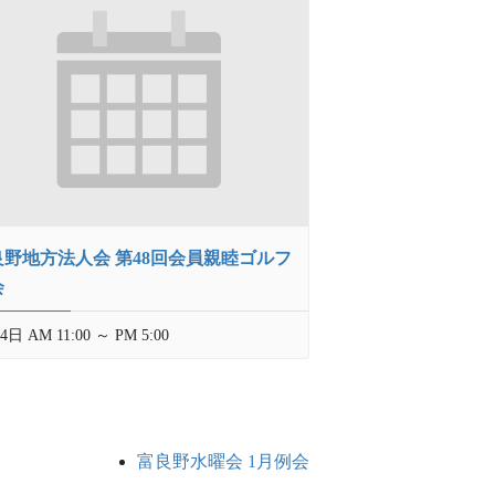
良野地方法人会 第48回会員親睦ゴルフ
会
4日 AM 11:00
～
PM 5:00
富良野水曜会 1月例会