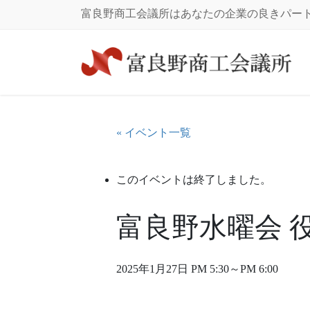
コ
ナ
富良野商工会議所はあなたの企業の良きパー
ン
ビ
テ
ゲ
ン
ー
ツ
シ
に
ョ
移
ン
動
に
« イベント一覧
移
動
このイベントは終了しました。
富良野水曜会 
2025年1月27日 PM 5:30
～
PM 6:00