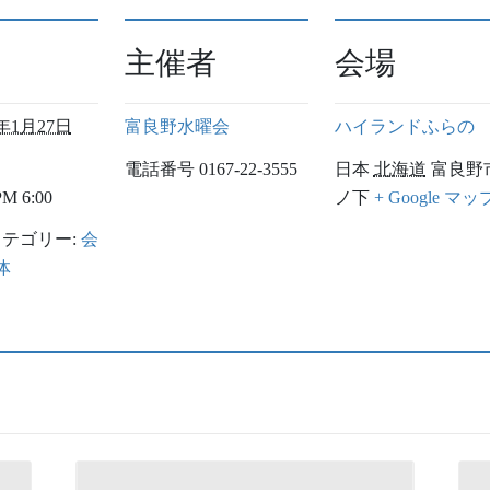
主催者
会場
5年1月27日
富良野水曜会
ハイランドふらの
電話番号
0167-22-3555
日本
北海道
富良野
M 6:00
ノ下
+ Google マッ
テゴリー:
会
体