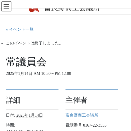
コ
ナ
ン
ビ
テ
ゲ
ン
ー
ツ
シ
« イベント一覧
に
ョ
移
ン
このイベントは終了しました。
動
に
移
動
常議員会
2025年1月14日 AM 10:30
～
PM 12:00
詳細
主催者
日付:
2025年1月14日
富良野商工会議所
時間:
電話番号
0167-22-3555