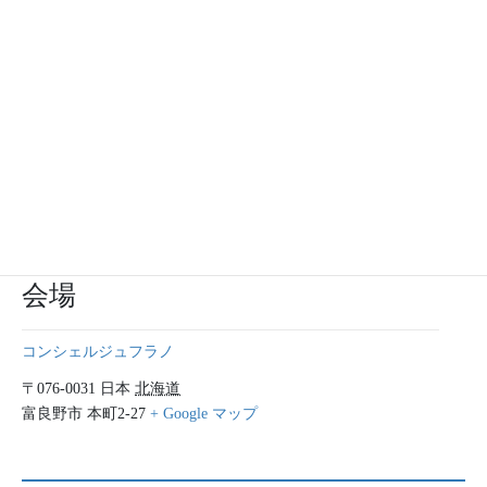
詳細
主催者
日付:
3月17日
日本商工連盟富良野地区連
盟
時間:
AM 11:30～PM 12:00
イベントカテゴリー:
会議
,
外郭団体
会場
コンシェルジュフラノ
〒076-0031
日本
北海道
富良野市
本町2-27
+ Google マップ