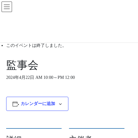
コ
ナ
ン
ビ
テ
ゲ
ン
ー
ツ
シ
« イベント一覧
に
ョ
移
ン
このイベントは終了しました。
動
に
移
動
監事会
2024年4月22日 AM 10:00
～
PM 12:00
カレンダーに追加