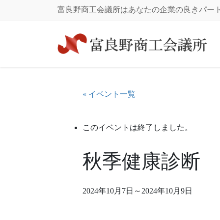
コ
ナ
富良野商工会議所はあなたの企業の良きパー
ン
ビ
テ
ゲ
ン
ー
ツ
シ
に
ョ
移
ン
動
に
« イベント一覧
移
動
このイベントは終了しました。
秋季健康診断
2024年10月7日
～
2024年10月9日