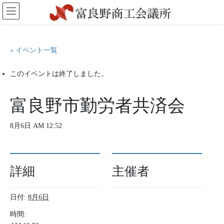
コ
ナ
ン
ビ
テ
ゲ
ン
ー
ツ
シ
« イベント一覧
に
ョ
移
ン
このイベントは終了しました。
動
に
移
動
富良野市勤労者共済会
8月6日 AM 12:52
詳細
主催者
日付:
8月6日
時間: