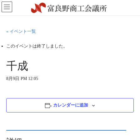
コ
ナ
ン
ビ
テ
ゲ
ン
ー
ツ
シ
« イベント一覧
に
ョ
移
ン
このイベントは終了しました。
動
に
移
動
千成
8月9日 PM 12:05
カレンダーに追加