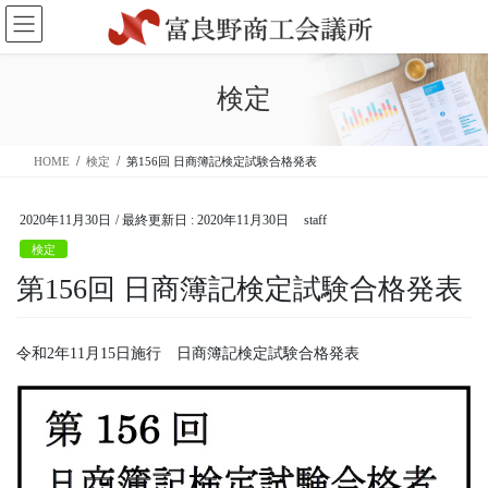
コ
ナ
ン
ビ
テ
ゲ
ン
ー
検定
ツ
シ
に
ョ
移
ン
HOME
検定
第156回 日商簿記検定試験合格発表
動
に
移
動
2020年11月30日
/ 最終更新日 :
2020年11月30日
staff
検定
第156回 日商簿記検定試験合格発表
令和2年11月15日施行 日商簿記検定試験合格発表