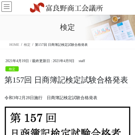
コ
ナ
ン
ビ
テ
ゲ
ン
ー
検定
ツ
シ
に
ョ
移
ン
HOME
検定
第157回 日商簿記検定試験合格発表
動
に
移
動
2021年4月19日
/ 最終更新日 :
2021年4月9日
staff
検定
第157回 日商簿記検定試験合格発表
令和3年2月28日施行 日商簿記検定試験合格発表