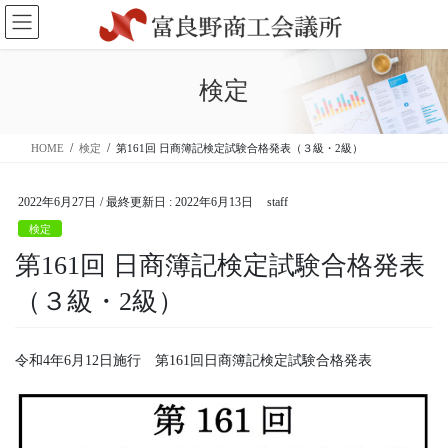
コ
ナ
ン
ビ
テ
ゲ
ン
ー
検定
ツ
シ
に
ョ
移
ン
HOME
検定
第161回 日商簿記検定試験合格発表（３級・2級）
動
に
移
動
2022年6月27日
/ 最終更新日 :
2022年6月13日
staff
検定
第161回 日商簿記検定試験合格発表
（３級・2級）
令和4年6月12日施行 第161回日商簿記検定試験合格発表