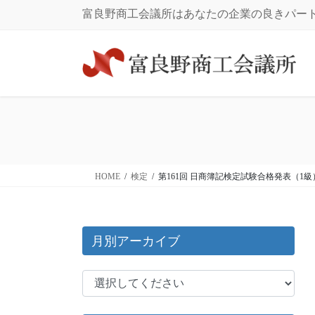
コ
ナ
富良野商工会議所はあなたの企業の良きパー
ン
ビ
テ
ゲ
ン
ー
ツ
シ
に
ョ
移
ン
動
に
移
動
HOME
検定
第161回 日商簿記検定試験合格発表（1級
月別アーカイブ