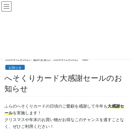
コ
ナ
ン
ビ
テ
ゲ
ン
ー
お知らせ
ツ
シ
に
ョ
移
ン
HOME
お知らせ
へそくりカード大感謝セールのお知らせ
動
に
移
動
2024年12月20日
/ 最終更新日 :
2024年12月20日
staff
お知らせ
へそくりカード大感謝セールのお
知らせ
ふらのへそくりカードの日頃のご愛顧を感謝して今年も
大感謝セ
ール
を実施します！
クリスマスや年末のお買い物がお得なこのチャンスを逃すことな
く、ぜひご利用ください！