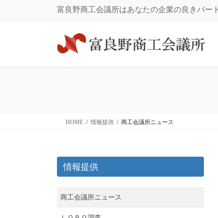
コ
ナ
富良野商工会議所はあなたの企業の良きパー
ン
ビ
テ
ゲ
ン
ー
ツ
シ
に
ョ
移
ン
動
に
移
動
HOME
情報提供
商工会議所ニュース
情報提供
商工会議所ニュース
ＬＯＢＯ調査