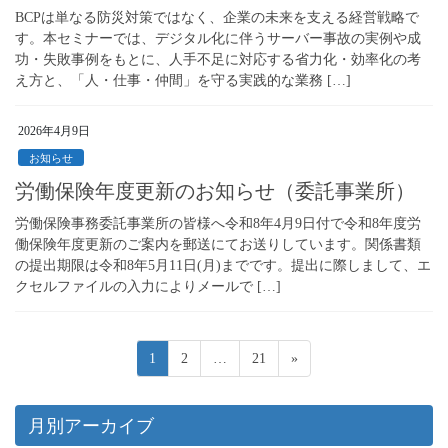
BCPは単なる防災対策ではなく、企業の未来を支える経営戦略で
す。本セミナーでは、デジタル化に伴うサーバー事故の実例や成
功・失敗事例をもとに、人手不足に対応する省力化・効率化の考
え方と、「人・仕事・仲間」を守る実践的な業務 […]
2026年4月9日
お知らせ
労働保険年度更新のお知らせ（委託事業所）
労働保険事務委託事業所の皆様へ令和8年4月9日付で令和8年度労
働保険年度更新のご案内を郵送にてお送りしています。関係書類
の提出期限は令和8年5月11日(月)までです。提出に際しまして、エ
クセルファイルの入力によりメールで […]
投
ペ
ペ
ペ
1
2
…
21
»
稿
ー
ー
ー
ジ
ジ
ジ
の
月別アーカイブ
ペ