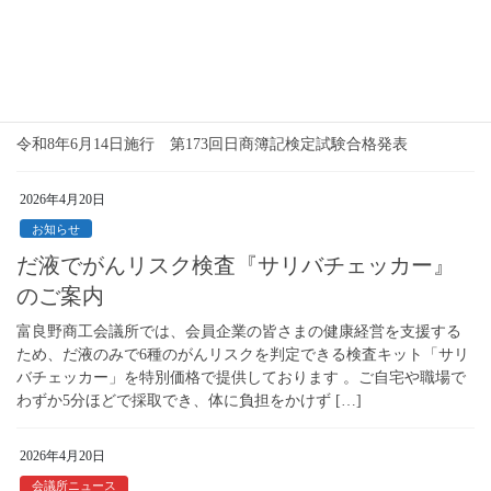
2026年6月29日
検定
第173回 日商簿記検定試験合格発表（３級・２
級）
令和8年6月14日施行 第173回日商簿記検定試験合格発表
2026年4月20日
お知らせ
だ液でがんリスク検査『サリバチェッカー』
のご案内
富良野商工会議所では、会員企業の皆さまの健康経営を支援する
ため、だ液のみで6種のがんリスクを判定できる検査キット「サリ
バチェッカー」を特別価格で提供しております 。ご自宅や職場で
わずか5分ほどで採取でき、体に負担をかけず […]
2026年4月20日
会議所ニュース