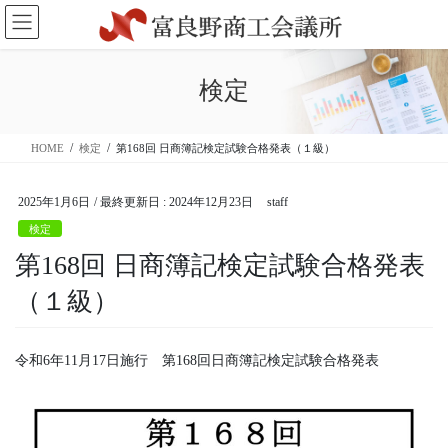
コ
ナ
ン
ビ
テ
ゲ
ン
ー
検定
ツ
シ
に
ョ
移
ン
HOME
検定
第168回 日商簿記検定試験合格発表（１級）
動
に
移
動
2025年1月6日
/ 最終更新日 :
2024年12月23日
staff
検定
第168回 日商簿記検定試験合格発表
（１級）
令和6年11月17日施行 第168回日商簿記検定試験合格発表