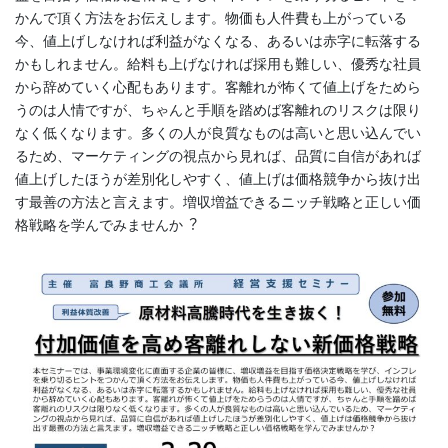
かんで頂く⽅法をお伝えします。物価も⼈件費も上がっている
今、値上げしなければ利益がなくなる、あるいは⾚字に転落する
かもしれません。給料も上げなければ採⽤も難しい、優秀な社員
から辞めていく⼼配もあります。客離れが怖くて値上げをためら
うのは⼈情ですが、ちゃんと⼿順を踏めば客離れのリスクは限り
なく低くなります。多くの⼈が良質なものは⾼いと思い込んでい
るため、マーケティングの視点から⾒れば、品質に⾃信があれば
値上げしたほうが差別化しやすく、値上げは価格競争から抜け出
す最善の⽅法と⾔えます。増収増益できるニッチ戦略と正しい価
格戦略を学んでみませんか︖