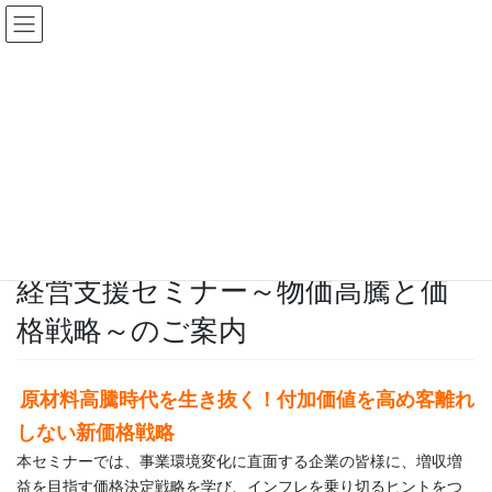
コ
ナ
ン
ビ
テ
ゲ
ン
ー
セミナー
ツ
シ
に
ョ
移
ン
HOME
セミナー
経営支援セミナー～物価高騰と価格戦略～のご案内
動
に
移
動
2025年1月10日
/ 最終更新日 :
2025年1月10日
staff
セミナー
経営支援セミナー～物価高騰と価
格戦略～のご案内
原材料⾼騰時代を⽣き抜く！付加価値を⾼め客離れ
しない新価格戦略
本セミナーでは、事業環境変化に直⾯する企業の皆様に、増収増
益を⽬指す価格決定戦略を学び、インフレを乗り切るヒントをつ