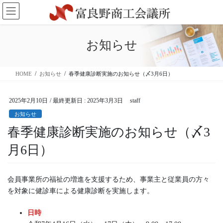
コ
ナ
ン
ビ
テ
ゲ
ン
ー
お知らせ
ツ
シ
に
ョ
移
ン
HOME
お知らせ
春季健康診断実施のお知らせ（〆3月6日）
動
に
移
動
2025年2月10日
/ 最終更新日 :
2025年3月3日
staff
お知らせ
春季健康診断実施のお知らせ（〆3
月6日）
会員事業所の福祉の増進を支援するため、事業主と従業員の方々
を対象に健診車による健康診断を実施します。
日時